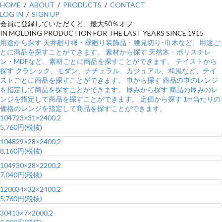
HOME
/
ABOUT
/
PRODUCTS
/
CONTACT
LOG IN
/
SIGN UP
会員に登録していただくと、最大50％オフ
IN MOLDING PRODUCTION FOR THE LAST
YEARS
SINCE 1915
用途から探す
天井廻り縁・壁廻り装飾品・腰見切り･巾木など、用途ご
とに商品を探すことができます。
素材から探す
天然木・ポリスチレ
ン・MDFなど、素材ごとに商品を探すことができます。
テイストから
探す
クラシック、モダン、ナチュラル、カジュアル、和風など、テイ
ストごとに商品を探すことができます。
巾から探す
商品の巾のレンジ
を指定して商品を探すことができます。
厚みから探す
商品の厚みのレ
ンジを指定して商品を探すことができます。
定価から探す
1m当たりの
価格のレンジを指定して商品を探すことができます。
1047
23×31×2400,2
5,760円(税抜)
1048
29×28×2400,2
8,160円(税抜)
1049
30×28×2200,2
7,040円(税抜)
1200
34×32×2400,2
5,760円(税抜)
304
13×7×2000,2