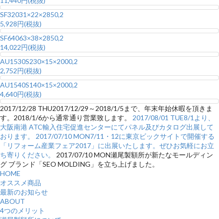
11,440円(税抜)
SF320
31×22×2850,2
5,928円(税抜)
SF640
63×38×2850,2
14,022円(税抜)
AU1530S2
30×15×2000,2
2,752円(税抜)
AU1540S1
40×15×2000,2
4,640円(税抜)
2017/12/28 THU
2017/12/29～2018/1/5まで、年末年始休暇を頂きま
す。2018/1/6から通常通り営業致します。
2017/08/01 TUE
8/1より、
大阪南港 ATC輸入住宅促進センターにてパネル及びカタログ出展して
おります。
2017/07/10 MON
7/11・12に東京ビックサイトで開催する
「リフォーム産業フェア2017」に出展いたします。ぜひお気軽にお立
ち寄りください。
2017/07/10 MON
瀬尾製額所が新たなモールディン
グ ブランド「SEO MOLDING」を立ち上げました。
HOME
オススメ商品
最新のお知らせ
ABOUT
4つのメリット