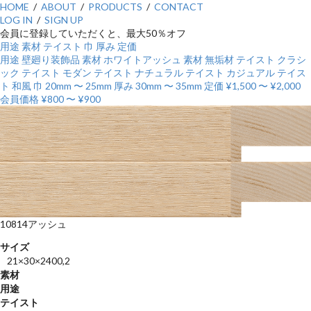
HOME
/
ABOUT
/
PRODUCTS
/
CONTACT
LOG IN
/
SIGN UP
会員に登録していただくと、最大50％オフ
用途
素材
テイスト
巾
厚み
定価
用途
壁廻り装飾品
素材
ホワイトアッシュ
素材
無垢材
テイスト
クラシ
ック
テイスト
モダン
テイスト
ナチュラル
テイスト
カジュアル
テイス
ト
和風
巾
20mm 〜 25mm
厚み
30mm 〜 35mm
定価
¥1,500 〜 ¥2,000
会員価格
¥800 〜 ¥900
10814アッシュ
サイズ
21×30×2400,2
素材
用途
テイスト