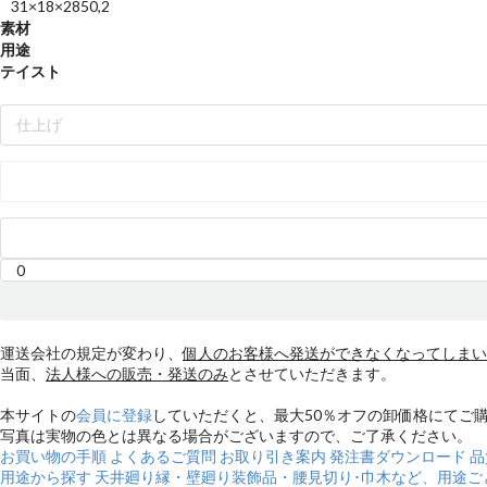
31×18×2850,2
素材
用途
テイスト
仕上げ
運送会社の規定が変わり、
個人のお客様へ発送ができなくなってしまい
当面、
法人様への販売・発送のみ
とさせていただきます。
本サイトの
会員に登録
していただくと、
最大50％オフ
の卸価格にてご
写真は実物の色とは異なる場合がございますので、ご了承ください。
お買い物の手順
よくあるご質問
お取り引き案内
発注書ダウンロード
品
用途から探す
天井廻り縁・壁廻り装飾品・腰見切り･巾木など、用途ご